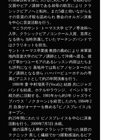
の演奏技術を身につけるためにギターを始めるが
父親やピアノ講師である叔母の助言により クラ
シックピアノへと転向。まだ5歳と幼いながらも
その音楽の才能を認められ 教会のオルガン演奏
を中心に音楽活動を行う。
マニラのサント･トーマス大学 ピアノ専攻科へ
入学。クラシックピアノコンクール入賞、首席と
なる傍ら 当時所属していたマーチングバンドで
はクラリネットを担当。
サント･トーマス卒業後 教授の薦めにより 米軍基
地内音楽大学のピアノ講師として沖縄へ渡る。彼
の丁寧かつユーモアのあるレッスン内容はたちま
ち評判になり 基地外では島ピアノセンターのピ
アノ講師となる傍ら ハーバービューホテルの専
属ピアニストとして約25年間演奏を行う。
1980年 妻 中村瑠美子(Vocal)と結婚 共にジャズ
バンドを結成。ホテルやラウンジ、イベント等で
精力的に活動する。1981年から約3年 ジャズライ
ブハウス「ノクターン｣を経営したのち 1984年2
月 自身がオーナーを務める｢ピノスプレイス｣を
オープン。
約25年間にわたり ピノスプレイスを中心に演奏
活動を行う。2009年7月5日 永眠。
彼の温厚な人柄や クラシックで培った抜群の
テクニック 美しく繊細でかつ躍動感溢れるピア